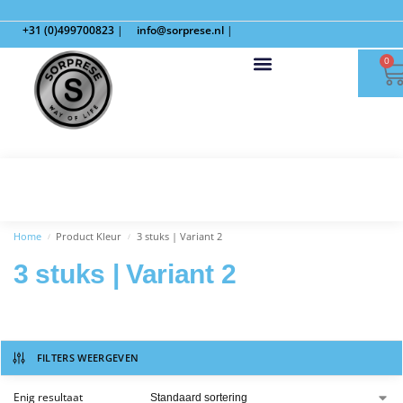
+31 (0)499700823
|
info@sorprese.nl
|
0
Home
Product Kleur
3 stuks | Variant 2
/
/
3 stuks | Variant 2
FILTERS WEERGEVEN
Enig resultaat