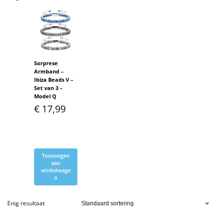
Sorprese
Armband –
Ibiza Beads V –
Set van 3 –
Model Q
€
17,99
Toevoegen
aan
winkelwage
n
Enig resultaat