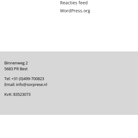
Reacties feed
WordPress.org
Binnenweg 2
5683 PR Best
Tel:
+31 (0)499-700823
Email:
info@sorprese.nl
KvK: 83523073