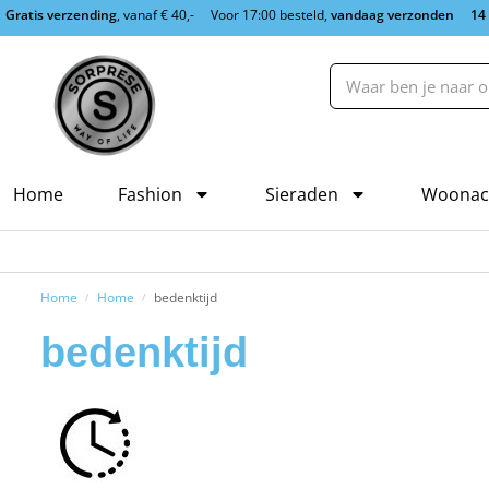
Gratis verzending
, vanaf € 40,-
Voor 17:00 besteld,
vandaag verzonden
14
Home
Fashion
Sieraden
Woonac
Home
Home
bedenktijd
/
/
bedenktijd