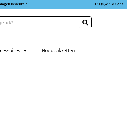
 dagen
bedenktijd
+31 (0)499700823
|
cessoires
Noodpakketten