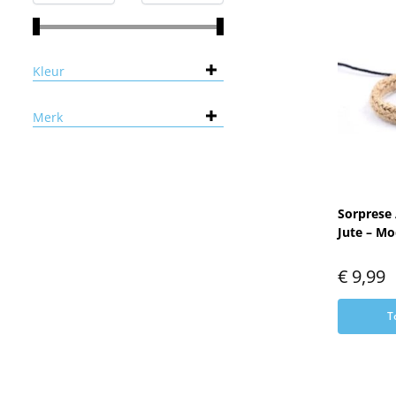
Kleur
Merk
Sorprese
Jute – Mo
€
9,99
T