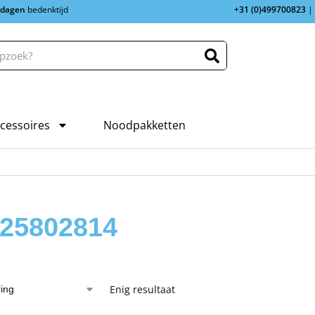
 dagen
bedenktijd
+31 (0)499700823
|
cessoires
Noodpakketten
25802814
Enig resultaat