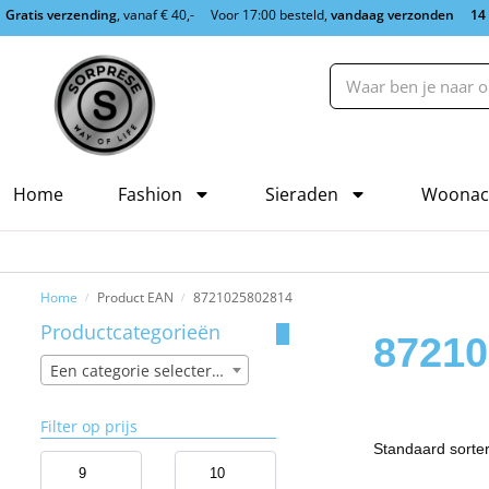
Gratis verzending
, vanaf € 40,-
Voor 17:00 besteld,
vandaag verzonden
14
Home
Fashion
Sieraden
Woonac
Home
Product EAN
8721025802814
/
/
Productcategorieën
87210
Een categorie selecteren
Filter op prijs