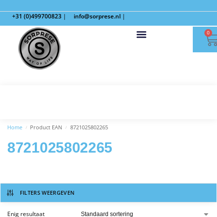
+31 (0)499700823
|
info@sorprese.nl
|
0
Home
Product EAN
8721025802265
/
/
8721025802265
FILTERS WEERGEVEN
Enig resultaat