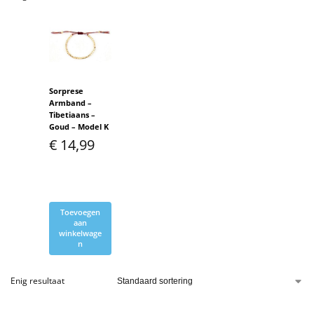
Sorprese
Armband –
Tibetiaans –
Goud – Model K
€
14,99
Toevoegen
aan
winkelwage
n
Enig resultaat