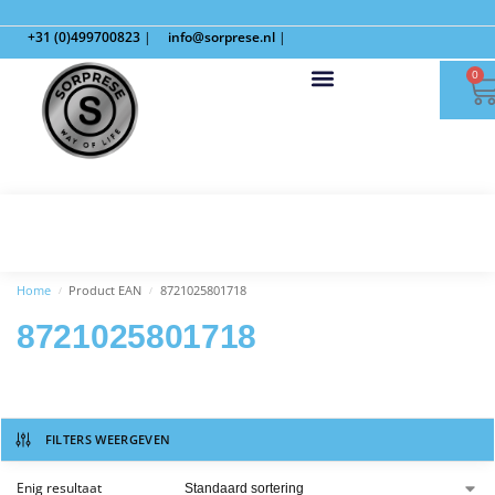
+31 (0)499700823
|
info@sorprese.nl
|
0
Home
Product EAN
8721025801718
/
/
8721025801718
FILTERS WEERGEVEN
Enig resultaat