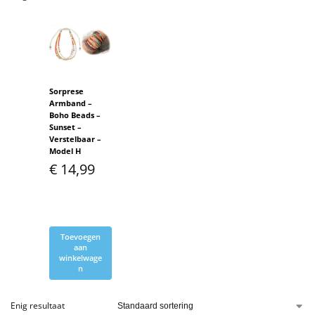
Sorprese
Armband –
Boho Beads –
Sunset –
Verstelbaar –
Model H
€
14,99
Toevoegen
aan
winkelwage
n
Enig resultaat