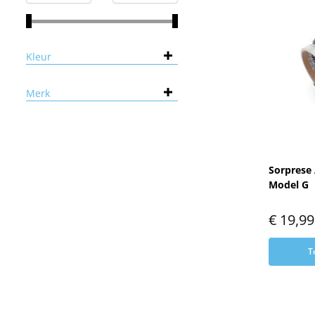
Kleur
Merk
Sorprese
Model G
€
19,99
T