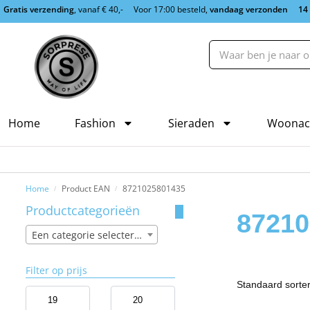
Gratis verzending
, vanaf € 40,-
Voor 17:00 besteld,
vandaag verzonden
14
Home
Fashion
Sieraden
Woonac
Home
Product EAN
8721025801435
/
/
Productcategorieën
87210
Een categorie selecteren
Filter op prijs