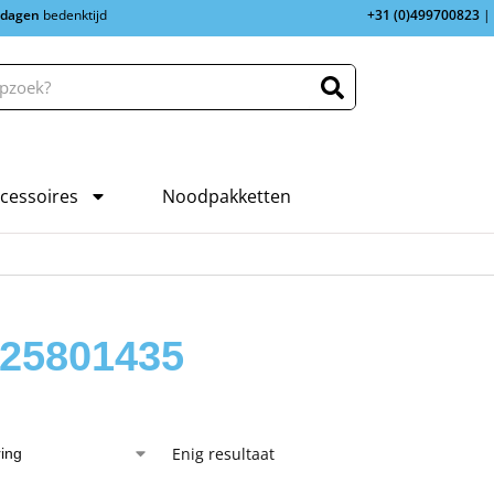
 dagen
bedenktijd
+31 (0)499700823
|
cessoires
Noodpakketten
25801435
Enig resultaat