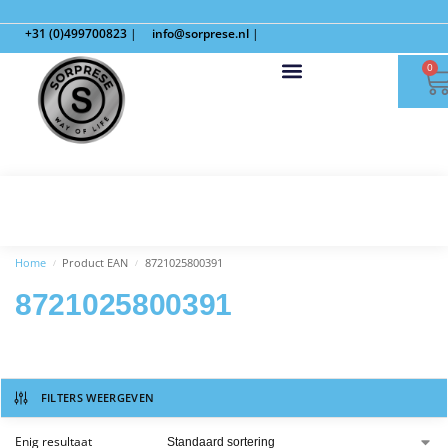
+31 (0)499700823
|
info@sorprese.nl
|
0
Home
Product EAN
8721025800391
/
/
8721025800391
FILTERS WEERGEVEN
Enig resultaat