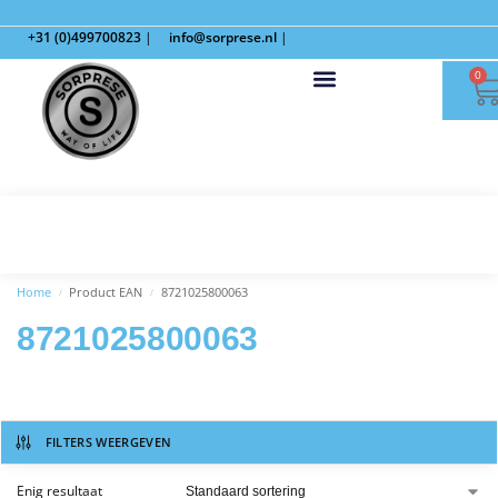
+31 (0)499700823
|
info@sorprese.nl
|
0
Home
Product EAN
8721025800063
/
/
8721025800063
FILTERS WEERGEVEN
Enig resultaat