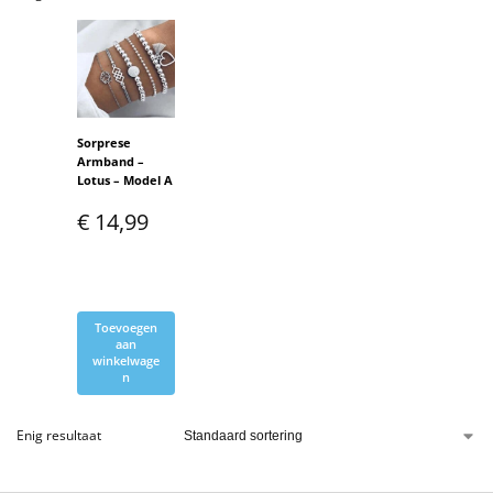
Sorprese
Armband –
Lotus – Model A
€
14,99
Toevoegen
aan
winkelwage
n
Enig resultaat