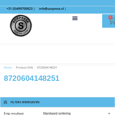
+31 (0)499700823
|
info@sorprese.nl
|
0
Home
Product EAN
8720604148251
/
/
8720604148251
FILTERS WEERGEVEN
Enig resultaat