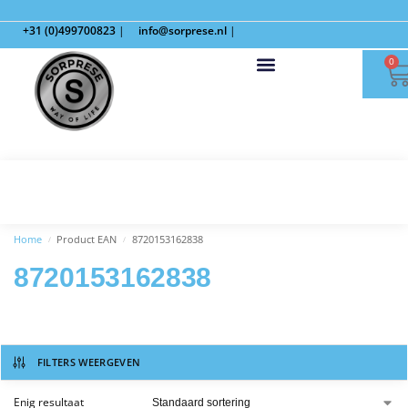
+31 (0)499700823
|
info@sorprese.nl
|
0
Home
Product EAN
8720153162838
/
/
8720153162838
FILTERS WEERGEVEN
Enig resultaat