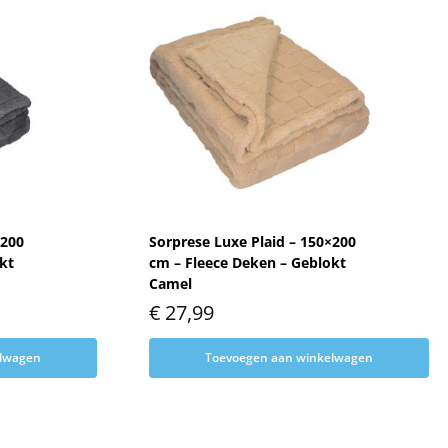
×200
Sorprese Luxe Plaid – 150×200
kt
cm – Fleece Deken – Geblokt
Camel
€
27,99
elwagen
Toevoegen aan winkelwagen