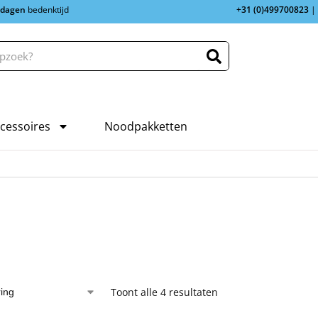
 dagen
bedenktijd
+31 (0)499700823
|
cessoires
Noodpakketten
Toont alle 4 resultaten