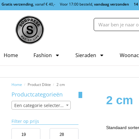
Gratis verzending
, vanaf € 40,-
Voor 17:00 besteld,
vandaag verzonden
14
Home
Fashion
Sieraden
Woonac
Home
Product Dikte
2 cm
/
/
Productcategorieën
2 cm
Een categorie selecteren
Filter op prijs