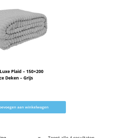
Luxe Plaid – 150×200
ce Deken – Grijs
oevoegen aan winkelwagen
Toont alle 4 resultaten