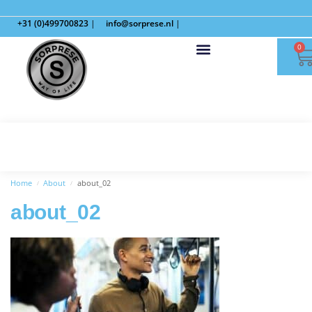
+31 (0)499700823
|
info@sorprese.nl
|
0
Home
About
about_02
/
/
about_02