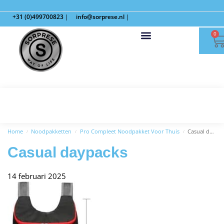
+31 (0)499700823
|
info@sorprese.nl
|
0
Home
Noodpakketten
Pro Compleet Noodpakket Voor Thuis
Casual daypacks
/
/
/
Casual daypacks
14 februari 2025