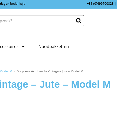
 dagen
bedenktijd
+31 (0)499700823
|
cessoires
Noodpakketten
 Model M
Sorprese Armband – Vintage – Jute – Model M
/
ntage – Jute – Model M