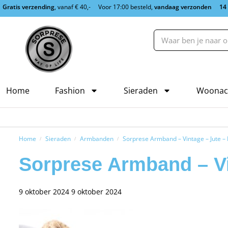
Gratis verzending
, vanaf € 40,-
Voor 17:00 besteld,
vandaag verzonden
14
Home
Fashion
Sieraden
Woonac
Home
Sieraden
Armbanden
Sorprese Armband – Vintage – Jute –
/
/
/
Sorprese Armband – Vi
9 oktober 2024
9 oktober 2024