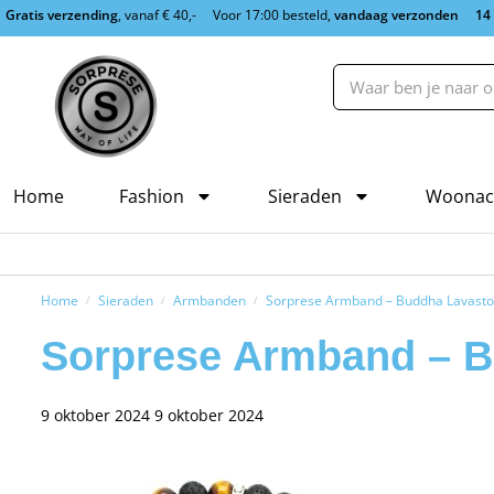
Gratis verzending
, vanaf € 40,-
Voor 17:00 besteld,
vandaag verzonden
14
Home
Fashion
Sieraden
Woonac
Home
Sieraden
Armbanden
Sorprese Armband – Buddha Lavasto
/
/
/
Sorprese Armband – B
9 oktober 2024
9 oktober 2024