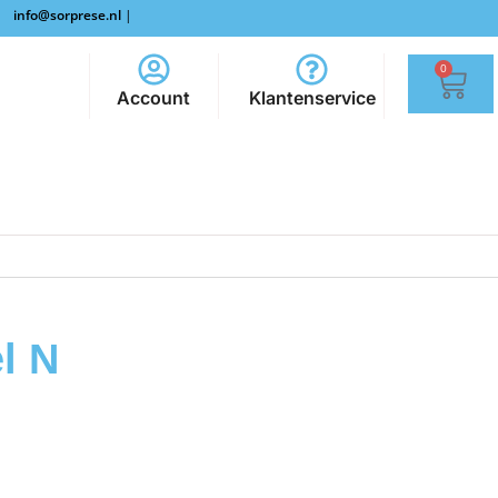
info@sorprese.nl
|
0
Account
Klantenservice
l N