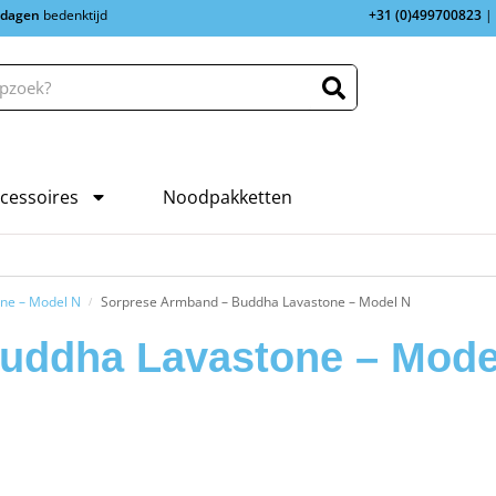
 dagen
bedenktijd
+31 (0)499700823
|
cessoires
Noodpakketten
ne – Model N
Sorprese Armband – Buddha Lavastone – Model N
/
uddha Lavastone – Mode