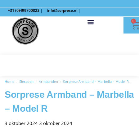
+31 (0)499700823
|
info@sorprese.nl
|
0
Home
Sieraden
Armbanden
Sorprese Armband – Marbella – Model R
So
/
/
/
Sorprese Armband – Marbella
– Model R
3 oktober 2024
3 oktober 2024