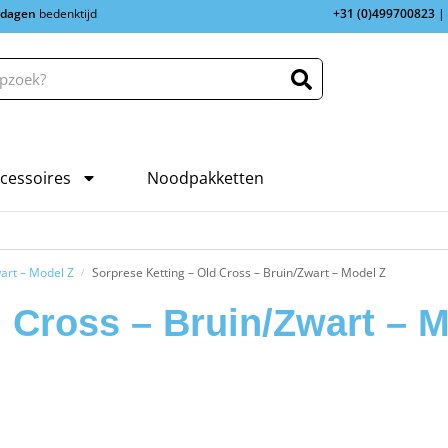
 dagen
bedenktijd
+31 (0)499700823
|
cessoires
Noodpakketten
wart – Model Z
Sorprese Ketting – Old Cross – Bruin/Zwart – Model Z
/
d Cross – Bruin/Zwart – 