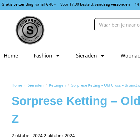
Gratis verzending
, vanaf € 40,-
Voor 17:00 besteld,
vandaag verzonden
14
Home
Fashion
Sieraden
Woonac
Home
Sieraden
Kettingen
Sorprese Ketting – Old Cross – Bruin/Z
/
/
/
Sorprese Ketting – Ol
Z
2 oktober 2024
2 oktober 2024