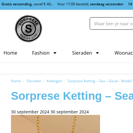
Gratis verzending
, vanaf € 40,-
Voor 17:00 besteld,
vandaag verzonden
14
Home
Fashion
Sieraden
Woonac
Home
Sieraden
Kettingen
Sorprese Ketting – Sea – Goud – Model
/
/
/
Sorprese Ketting – Se
30 september 2024
30 september 2024