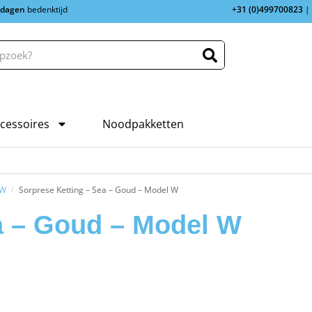
 dagen
bedenktijd
+31 (0)499700823
|
cessoires
Noodpakketten
 W
Sorprese Ketting – Sea – Goud – Model W
/
a – Goud – Model W