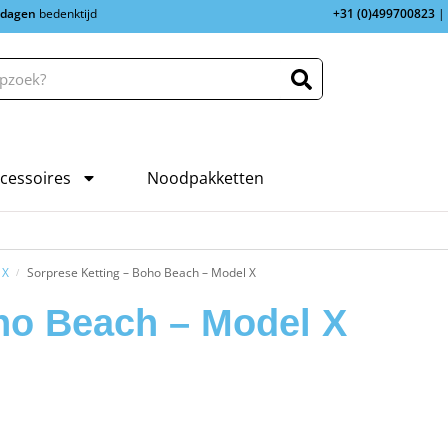
 dagen
bedenktijd
+31 (0)499700823
|
cessoires
Noodpakketten
 X
Sorprese Ketting – Boho Beach – Model X
/
ho Beach – Model X