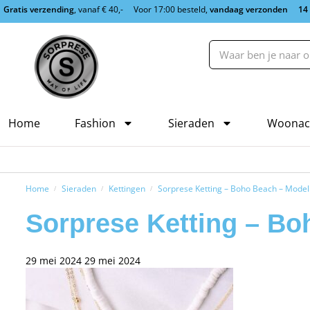
Gratis verzending
, vanaf € 40,-
Voor 17:00 besteld,
vandaag verzonden
14
Home
Fashion
Sieraden
Woonac
Home
Sieraden
Kettingen
Sorprese Ketting – Boho Beach – Model
/
/
/
Sorprese Ketting – Bo
29 mei 2024
29 mei 2024