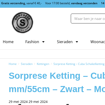
Gratis verzending
, vanaf € 40,-
Voor 17:00 besteld,
vandaag verzonden
14
Home
Fashion
Sieraden
Woonac
Home
Sieraden
Kettingen
Sorprese Ketting – Cuba Schakelkettin
/
/
/
Sorprese Ketting – Cu
mm/55cm – Zwart – Mo
29 mei 2024
29 mei 2024