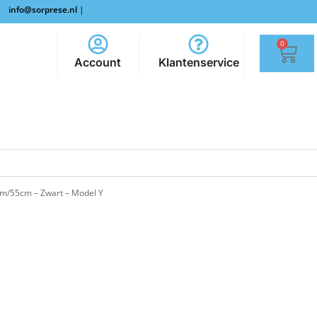
info@sorprese.nl
|
0
Account
Klantenservice
mm/55cm – Zwart – Model Y