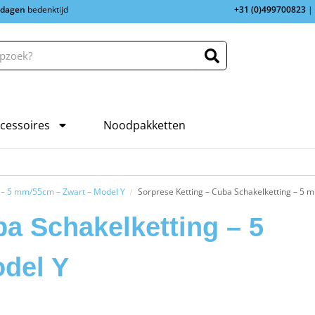
 dagen
bedenktijd
+31 (0)499700823
|
cessoires
Noodpakketten
g – 5 mm/55cm – Zwart – Model Y
Sorprese Ketting – Cuba Schakelketting – 5 
/
ba Schakelketting – 5
del Y