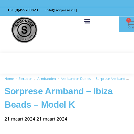
+31 (0)499700823
|
info@sorprese.nl
|
0
Home
Sieraden
Armbanden
Armbanden Dames
Sorprese Armband – Ibiza Beads – Model K
/
/
/
/
Sorprese Armband – Ibiza
Beads – Model K
21 maart 2024
21 maart 2024