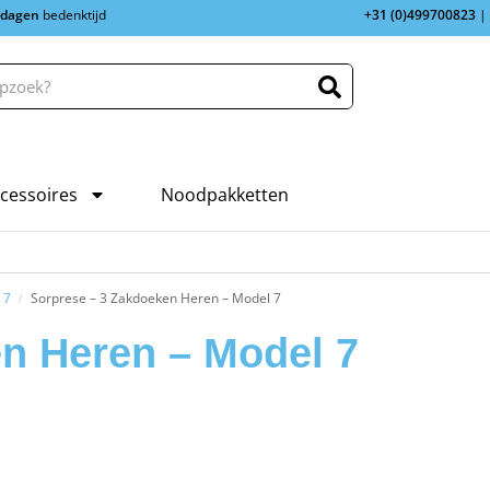
 dagen
bedenktijd
+31 (0)499700823
|
cessoires
Noodpakketten
 7
Sorprese – 3 Zakdoeken Heren – Model 7
/
n Heren – Model 7