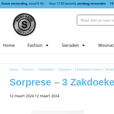
Gratis verzending
, vanaf € 40,-
Voor 17:00 besteld,
vandaag verzonden
14
Home
Fashion
Sieraden
Woonac
Home
Fashion
Zakdoeken
Sorprese – 3 Zakdoeken Heren – Model
/
/
/
Sorprese – 3 Zakdoeke
12 maart 2024
12 maart 2024