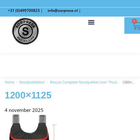
+31 (0)499700823
|
info@sorprese.nl
|
0
Home
Noodpakketten
Rescue Compleet Noodpakket voor Thuis
1200×1125
/
/
/
1200×1125
4 november 2025