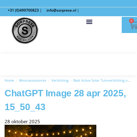
+31 (0)499700823
|
info@sorprese.nl
|
0
Home
Woonaccessoires
Verlichting
Best Active Solar Tuinverlichting op Zonne Energie – 100 LED Lichtsnoer Buiten – 10 Meter Verlicht
/
/
/
ChatGPT Image 28 apr 2025,
15_50_43
28 oktober 2025