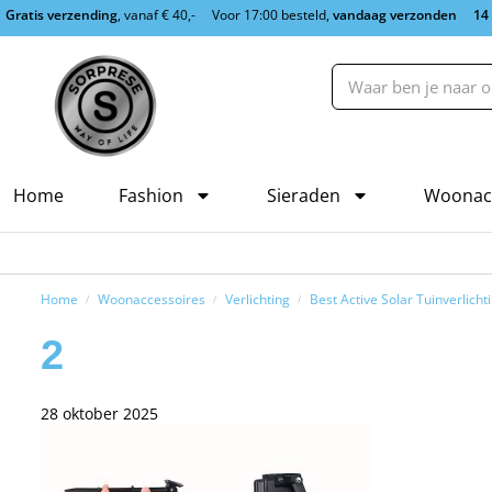
Gratis verzending
, vanaf € 40,-
Voor 17:00 besteld,
vandaag verzonden
14
Home
Fashion
Sieraden
Woonac
Home
Woonaccessoires
Verlichting
Best Active Solar Tuinverlich
/
/
/
2
28 oktober 2025