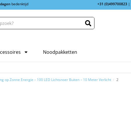
 dagen
bedenktijd
+31 (0)499700823
|
cessoires
Noodpakketten
ting op Zonne Energie – 100 LED Lichtsnoer Buiten – 10 Meter Verlicht
2
/