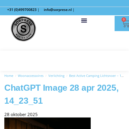
+31 (0)499700823
|
info@sorprese.nl
|
0
Home
Woonaccessoires
Verlichting
Best Active Camping Lichtsnoer – 10 Meter – Warm Wit Licht
/
/
/
ChatGPT Image 28 apr 2025,
14_23_51
28 oktober 2025