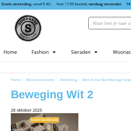
Gratis verzending
, vanaf € 40,-
Voor 17:00 besteld,
vandaag verzonden
14
Home
Fashion
Sieraden
Woonac
Home
Woonaccessoires
Verlichting
Best Active Nachtlampje Stop
/
/
/
Beweging Wit 2
28 oktober 2025