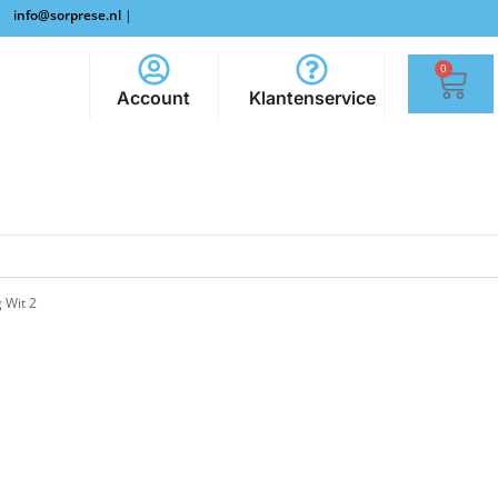
info@sorprese.nl
|
0
Account
Klantenservice
 Wit 2