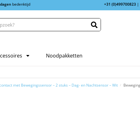
 dagen
bedenktijd
+31 (0)499700823
|
cessoires
Noodpakketten
contact met Bewegingssensor – 2 stuks – Dag- en Nachtsensor – Wit
Beweging
/