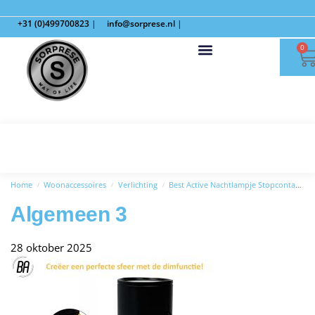
+31 (0)499700823
|
info@sorprese.nl
|
0
Home
Woonaccessoires
Verlichting
Best Active Nachtlampje Stopcontact met Bewegingssensor – 2 stuks – Dag- en Nachtsensor – Wit
/
/
/
Algemeen 3
28 oktober 2025