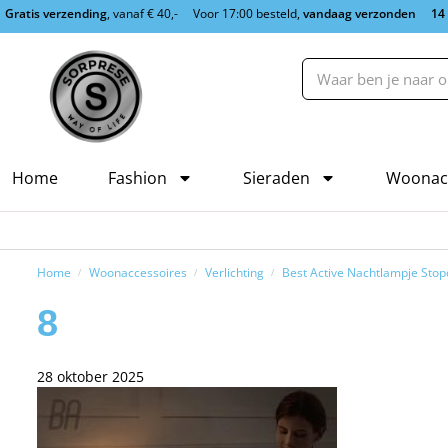
Gratis verzending
, vanaf € 40,-
Voor 17:00 besteld,
vandaag verzonden
14
Home
Fashion
Sieraden
Woonac
Home
Woonaccessoires
Verlichting
Best Active Nachtlampje Stop
/
/
/
8
28 oktober 2025