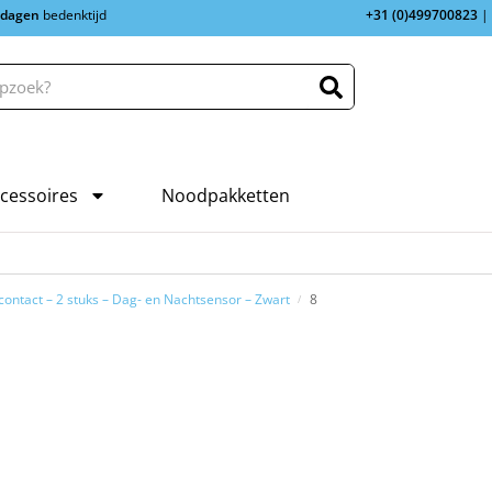
 dagen
bedenktijd
+31 (0)499700823
|
cessoires
Noodpakketten
contact – 2 stuks – Dag- en Nachtsensor – Zwart
8
/