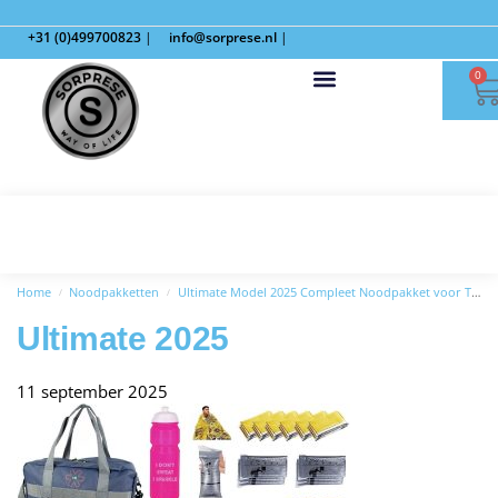
+31 (0)499700823
|
info@sorprese.nl
|
0
Home
Noodpakketten
Ultimate Model 2025 Compleet Noodpakket voor Thuis
/
/
Ultimate 2025
11 september 2025