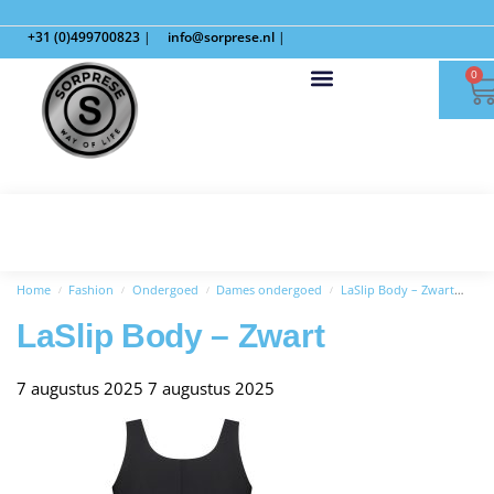
+31 (0)499700823
|
info@sorprese.nl
|
0
Home
Fashion
Ondergoed
Dames ondergoed
LaSlip Body – Zwart
LaS
/
/
/
/
LaSlip Body – Zwart
7 augustus 2025
7 augustus 2025