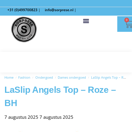
+31 (0)499700823
|
info@sorprese.nl
|
0
Home
Fashion
Ondergoed
Dames ondergoed
LaSlip Angels Top – Roze – BH
/
/
/
/
LaSlip Angels Top – Roze –
BH
7 augustus 2025
7 augustus 2025