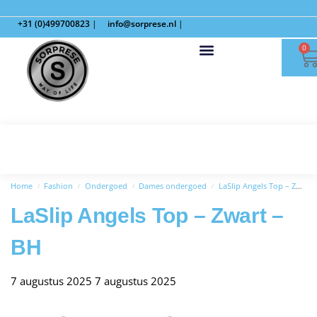
+31 (0)499700823
|
info@sorprese.nl
|
0
Home
Fashion
Ondergoed
Dames ondergoed
LaSlip Angels Top – Zwart – BH
/
/
/
/
LaSlip Angels Top – Zwart –
BH
7 augustus 2025
7 augustus 2025