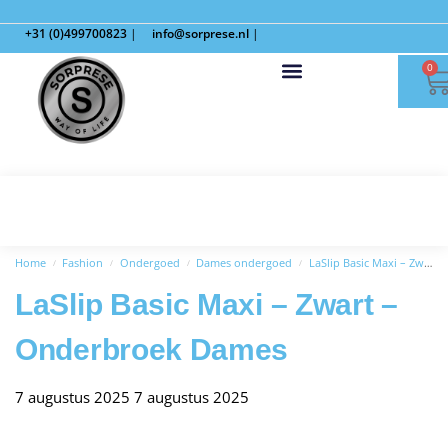
+31 (0)499700823
|
info@sorprese.nl
|
0
Home
Fashion
Ondergoed
Dames ondergoed
LaSlip Basic Maxi – Zwart – Onderbroek Dames
/
/
/
/
LaSlip Basic Maxi – Zwart –
Onderbroek Dames
7 augustus 2025
7 augustus 2025