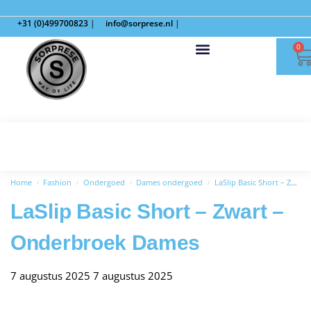
+31 (0)499700823
|
info@sorprese.nl
|
0
Home
Fashion
Ondergoed
Dames ondergoed
LaSlip Basic Short – Zwart – Onderbroek Dames
/
/
/
/
LaSlip Basic Short – Zwart –
Onderbroek Dames
7 augustus 2025
7 augustus 2025