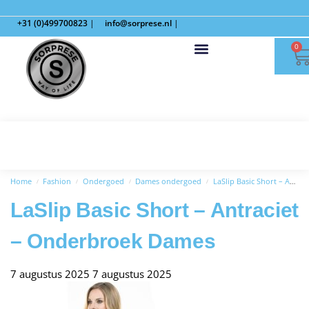
+31 (0)499700823
|
info@sorprese.nl
|
0
Home
Fashion
Ondergoed
Dames ondergoed
LaSlip Basic Short – Antraciet – Onderbroek Dames
/
/
/
/
LaSlip Basic Short – Antraciet
– Onderbroek Dames
7 augustus 2025
7 augustus 2025