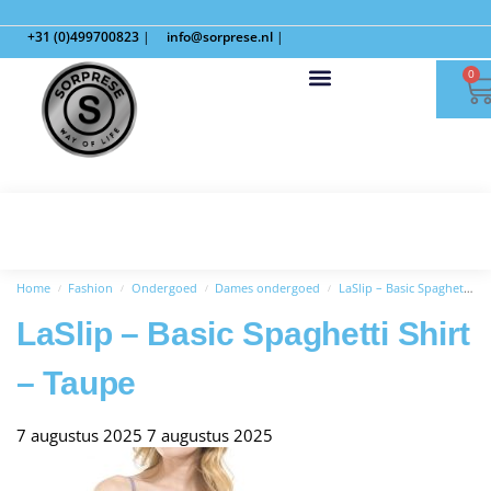
+31 (0)499700823
|
info@sorprese.nl
|
0
Home
Fashion
Ondergoed
Dames ondergoed
LaSlip – Basic Spaghetti Shirt – Taupe
/
/
/
/
LaSlip – Basic Spaghetti Shirt
– Taupe
7 augustus 2025
7 augustus 2025